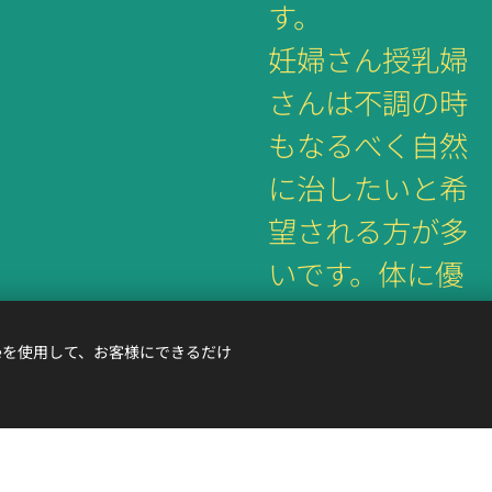
す。
妊婦さん授乳婦
さんは不調の時
もなるべく自然
に治したいと希
望される方が多
いです。
体に優
しく、自然治癒
力を高める鍼灸
ieを使用して、お客様にできるだけ
師の国家資格を
deで作成されました。 あなたも無料で
自分で作成
してみませんか？
取得しました。
日常生活にセル